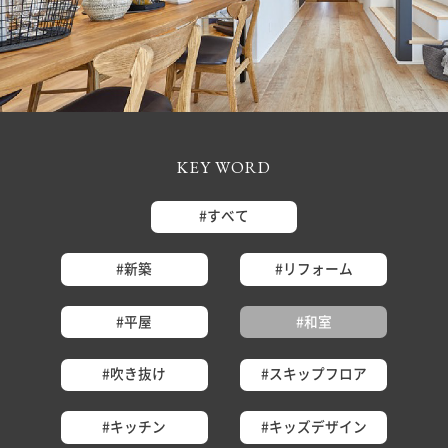
KEY WORD
#すべて
#新築
#リフォーム
#平屋
#和室
#吹き抜け
#スキップフロア
#キッチン
#キッズデザイン