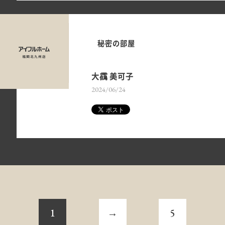
秘密の部屋
大靍 美可子
2024/06/24
1
→
5