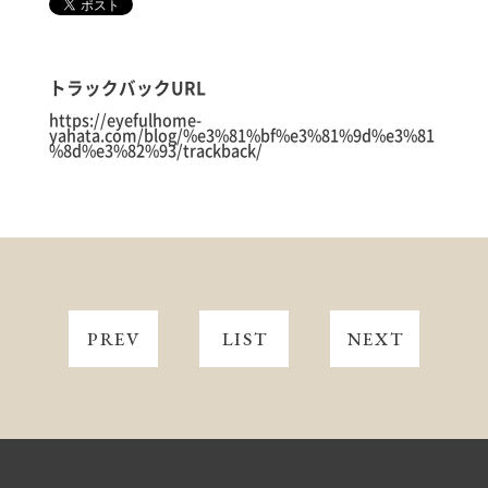
トラックバックURL
https://eyefulhome-
yahata.com/blog/%e3%81%bf%e3%81%9d%e3%81
%8d%e3%82%93/trackback/
PREV
LIST
NEXT