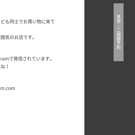
見
学
子ども同士でお買い物に来て
・
ご
相
雰囲気のお店です。
談
予
約
gramで発信されています。
いね！
m.com