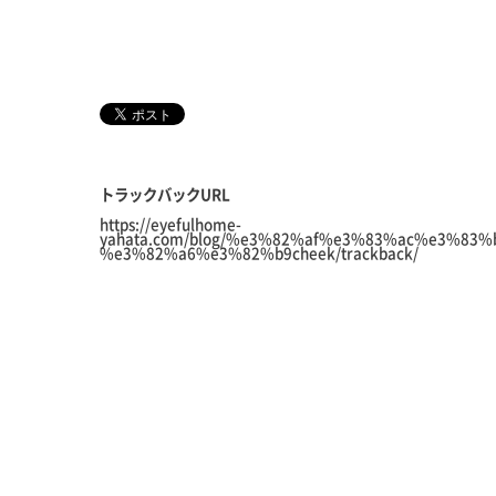
トラックバックURL
https://eyefulhome-
yahata.com/blog/%e3%82%af%e3%83%ac%e3%83
%e3%82%a6%e3%82%b9cheek/trackback/