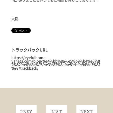
何かありましたらいつでもご相談お待ちしております！
大鶴
トラックバックURL
https://eyefulhome-
yahata.com/blog/%e4%bb%8a%e5%b9%b4%e3%8
2%82%e6%8a%98%e3%82%8a%e8%bf%94%e3%81
%97/trackback/
PREV
LIST
NEXT