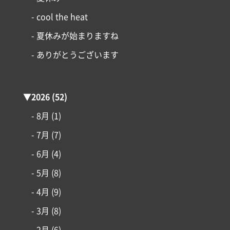
- cool the heat
- 夏休みが始まりますね
- ありがとうございます
▼
2026
(52)
コンセプト
- 8月
(1)
施工事例
- 7月
(7)
- 6月
(4)
はじめての家づくり
- 5月
(8)
- 4月
(9)
アイフルホームについて
- 3月
(8)
リフォーム・リノベーション