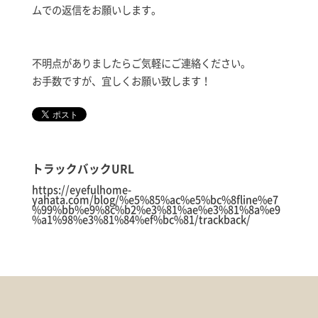
ムでの返信をお願いします。
不明点がありましたらご気軽にご連絡ください。
お手数ですが、宜しくお願い致します！
トラックバックURL
https://eyefulhome-
yahata.com/blog/%e5%85%ac%e5%bc%8fline%e7
%99%bb%e9%8c%b2%e3%81%ae%e3%81%8a%e9
%a1%98%e3%81%84%ef%bc%81/trackback/