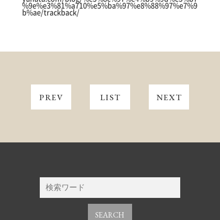
%9e%e3%81%a710%e5%ba%97%e8%88%97%e7%9
b%ae/trackback/
PREV
LIST
NEXT
SEARCH