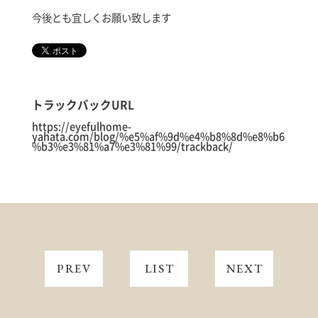
今後とも宜しくお願い致します
トラックバックURL
https://eyefulhome-
yahata.com/blog/%e5%af%9d%e4%b8%8d%e8%b6
%b3%e3%81%a7%e3%81%99/trackback/
PREV
LIST
NEXT