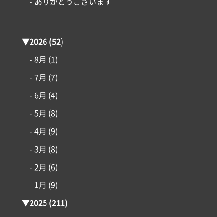
- ありがとうございます
はじめての家づくり
▼
2026
(52)
アイフルホームについて
- 8月
(1)
- 7月
(7)
リフォーム・リノベーション
- 6月
(4)
土地情報
- 5月
(8)
- 4月
(9)
インフォメーション
- 3月
(8)
- 2月
(6)
- 1月
(9)
▼
2025
(211)