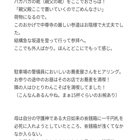
パカパカの靴（親父の靴）をここでおさらば！
「親父殿ここで置いていくのでごめんなさい」
荷物になるので。
このおかげで中尊寺の厳しい参道はお陰様で大丈夫でし
た。
結構急な坂道を登って行って参拝へ。
ここでも外人ばかり。ほんとどこにでもって感じ。
駐車場の警備員においしいお蕎麦屋さんをヒアリング。
お参りの途中のお昼はそのお店でお蕎麦を満喫！
隣の人はひとりわんこそばを満喫してました！
（こんなんあるんやね。まぁ15杯ぐらいのお椀あり）
母は自分の守護神である大日如来の賽銭箱に一千円札を
必死に入れようとしていたところ、賽銭箱が浅くてなか
なか入らない。