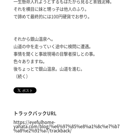
一生懸命入れようとするもはたから見ると賽銭泥棒。
それを横目に妹と甥っ子は他人のふり。
で諦めて最終的には100円硬貨でお参り。
それから銀山温泉へ。
山道の中を走っていく途中に検問に遭遇。
事情を聞くと事故現場の目撃者探しとの事。
色々ありますね。
後ちょっとで銀山温泉。山道を進む。
（続く）
トラックバックURL
https://eyefulhome-
yahata.com/blog/%e6%97%85%e8%a1%8c%e7%b7
%a8%e2%91%a7/trackback/