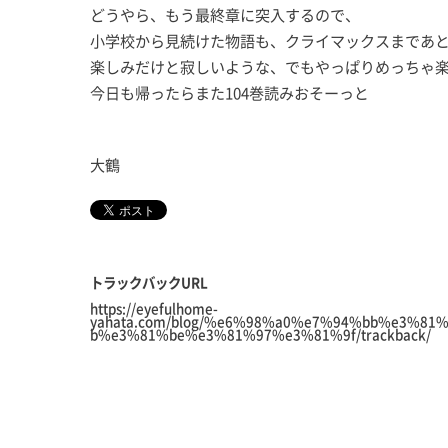
どうやら、もう最終章に突入するので、
小学校から見続けた物語も、クライマックスまであ
楽しみだけと寂しいような、でもやっぱりめっちゃ
今日も帰ったらまた104巻読みおそーっと
大鶴
トラックバックURL
https://eyefulhome-
yahata.com/blog/%e6%98%a0%e7%94%bb%e3%81
b%e3%81%be%e3%81%97%e3%81%9f/trackback/