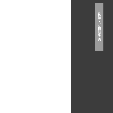
見
学
・
ご
相
談
予
約