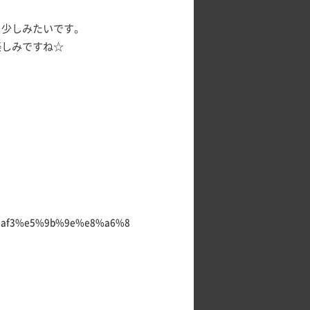
と少しみたいです。
楽しみですね☆
%af3%e5%9b%9e%e8%a6%8