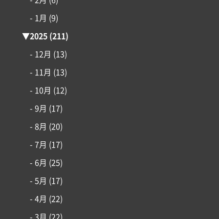
- 2月
(6)
施工事例
- 1月
(9)
▼
2025
(211)
はじめての家づくり
- 12月
(13)
- 11月
(13)
アイフルホームについて
- 10月
(12)
リフォーム・リノベーション
- 9月
(17)
- 8月
(20)
土地情報
- 7月
(17)
インフォメーション
- 6月
(25)
- 5月
(17)
- 4月
(22)
- 3月
(22)