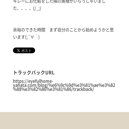
キレーにお化粧をした隣の奥様がいらっしゃいまし
た、、、、(/_;)
余裕のできた時間 まず自分のことから始めようかと思
います(;´∀｀)
トラックバックURL
https://eyefulhome-
yahata.com/blog/%e6%9c%9d%e3%81%ae%e3%82
%88%e3%82%86%e3%81%86/trackback/