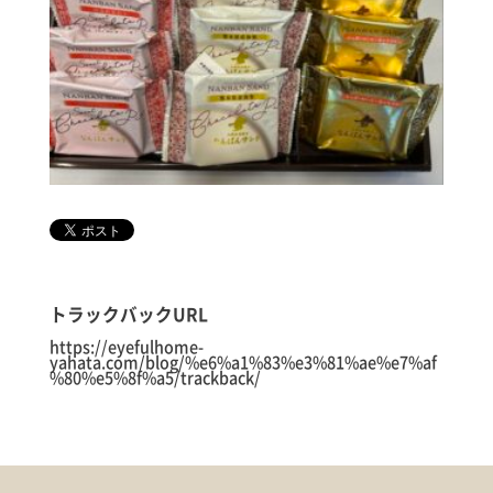
トラックバックURL
https://eyefulhome-
yahata.com/blog/%e6%a1%83%e3%81%ae%e7%af
%80%e5%8f%a5/trackback/