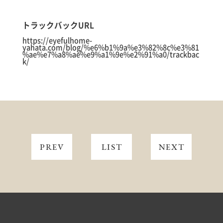
トラックバックURL
https://eyefulhome-
yahata.com/blog/%e6%b1%9a%e3%82%8c%e3%81
%ae%e7%a8%ae%e9%a1%9e%e2%91%a0/trackbac
k/
PREV
LIST
NEXT