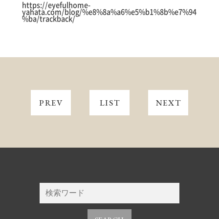
https://eyefulhome-
yahata.com/blog/%e8%8a%a6%e5%b1%8b%e7%94
%ba/trackback/
PREV
LIST
NEXT