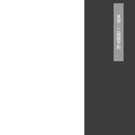
見
学
・
ご
相
談
予
約