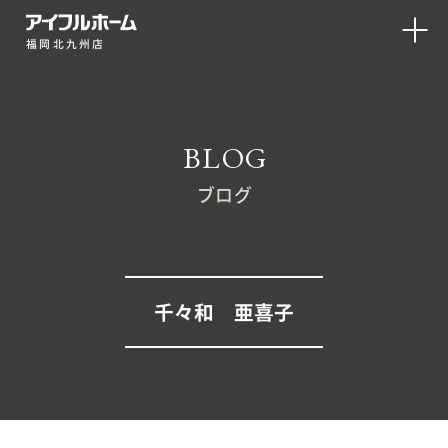
福岡北九州店
BLOG
ブログ
千々和 亜喜子