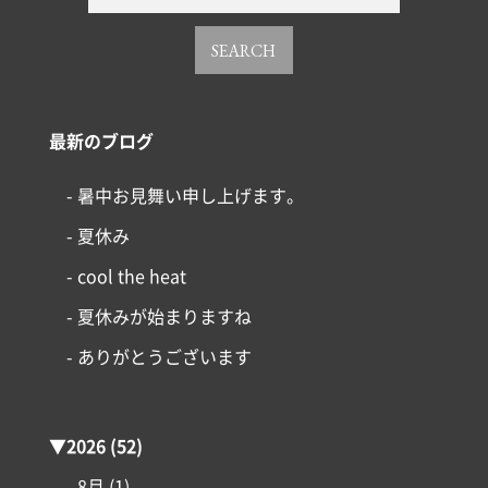
SEARCH
最新のブログ
- 暑中お見舞い申し上げます。
- 夏休み
- cool the heat
- 夏休みが始まりますね
- ありがとうございます
▼
2026
(52)
- 8月
(1)