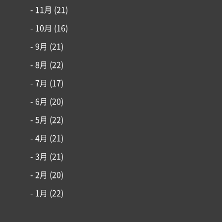
- 11月
(21)
- 10月
(16)
- 9月
(21)
- 8月
(22)
- 7月
(17)
- 6月
(20)
- 5月
(22)
- 4月
(21)
- 3月
(21)
- 2月
(20)
- 1月
(22)