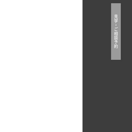
見
学
・
ご
相
談
予
約