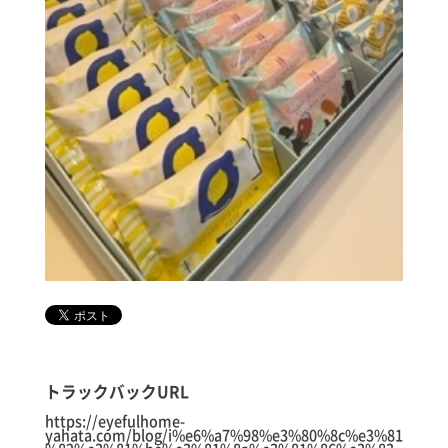
トラックバックURL
https://eyefulhome-
yahata.com/blog/i%e6%a7%98%e3%80%8c%e3%81