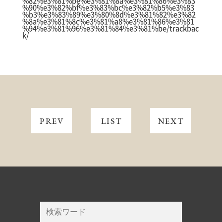
%82%e3%81%be%e3%81%8a%e3%81%86%e3%83
%90%e3%82%bf%e3%83%bc%e3%82%b5%e3%83
%b3%e3%83%89%e3%80%8d%e3%81%82%e3%82
%8a%e3%81%8c%e3%81%a8%e3%81%86%e3%81
%94%e3%81%96%e3%81%84%e3%81%be/trackbac
k/
PREV
LIST
NEXT