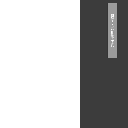
見
学
・
ご
相
談
予
約