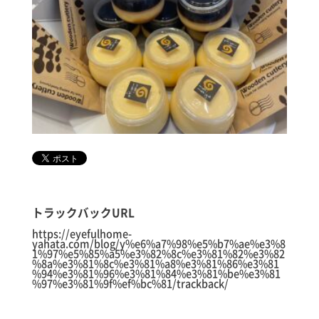
トラックバックURL
https://eyefulhome-
yahata.com/blog/y%e6%a7%98%e5%b7%ae%e3%8
1%97%e5%85%a5%e3%82%8c%e3%81%82%e3%82
%8a%e3%81%8c%e3%81%a8%e3%81%86%e3%81
%94%e3%81%96%e3%81%84%e3%81%be%e3%81
%97%e3%81%9f%ef%bc%81/trackback/