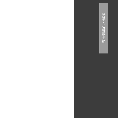
見
学
・
ご
相
談
予
約