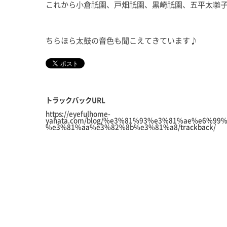
これから小倉祇園、戸畑祇園、黒崎祇園、五平太囃
ちらほら太鼓の音色も聞こえてきています♪
トラックバックURL
https://eyefulhome-
yahata.com/blog/%e3%81%93%e3%81%ae%e6%99
%e3%81%aa%e3%82%8b%e3%81%a8/trackback/