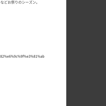
子などお祭りのシーズン。
%82%e6%9c%9f%e3%81%ab