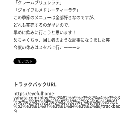
「クレームブリュレラテ」
「ジョイフルメドレーティーラテ」
この季節のメニューは全部好きなのですが、
どれも完売するのが早いので、
早めに飲みに行こうと思います！
めちゃくちゃ、回し者のような記事になりました笑
今度の休みはスタバに行こーーー✰
トラックバックURL
https://eyefulhome-
yahata.com/blog/%e3%82%b9%e3%82%a4%e3%83
%bc%e3%83%84%e3%82%82%e7%be%8e%e5%91
%b3%e3%81%97%e3%81%84%e3%82%88/trackbac
k/