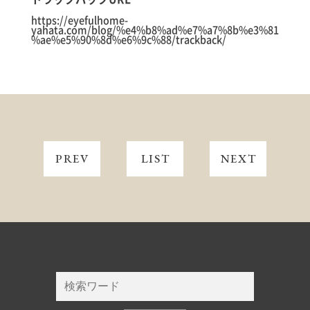
https://eyefulhome-
yahata.com/blog/%e4%b8%ad%e7%a7%8b%e3%81
%ae%e5%90%8d%e6%9c%88/trackback/
PREV
LIST
NEXT