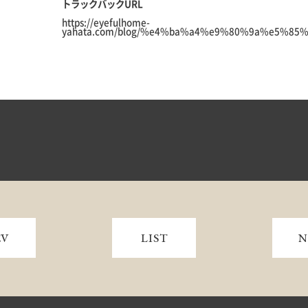
トラックバックURL
https://eyefulhome-
yahata.com/blog/%e4%ba%a4%e9%80%9a%e5%85%a
EV
LIST
N