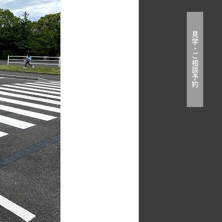
見
学
・
ご
相
談
予
約