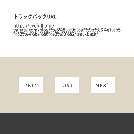
トラックバックURL
https://eyefulhome-
yahata.com/blog/%e5%88%9d%e7%9b%86%e7%b5
%82%e4%ba%86%e3%80%82/trackback/
PREV
LIST
NEXT