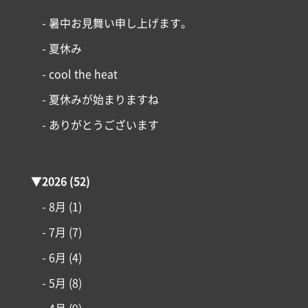
コンセプト
- 暑中お見舞い申し上げます。
- 夏休み
施工事例
- cool the heat
はじめての家づくり
- 夏休みが始まりますね
- ありがとうございます
アイフルホームについて
リフォーム・リノベーション
▼
2026
(52)
- 8月
(1)
土地情報
- 7月
(7)
インフォメーション
- 6月
(4)
- 5月
(8)