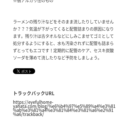
※弱アルカリ性のもの
ラーメンの残り汁などをそのまま流したりしていません
か？？？気温が下がってくると配管詰まりの原因になり
ます。残り汁は古タオルなどにしみこませてゴミとして
処分するようにすると、水も汚染されずに配管も詰まら
ずとってもエコです！定期的に配管のケア、セスキ炭酸
ソーダを薄めて流したりなど予防をしましょう。
トラックバックURL
https://eyefulhome-
yahata.com/blog/%e6%b4%97%e5%89%a4%e3%81
%ab%e3%81%a4%e3%81%84%e3%81%a6%e2%91
%a6/trackback/