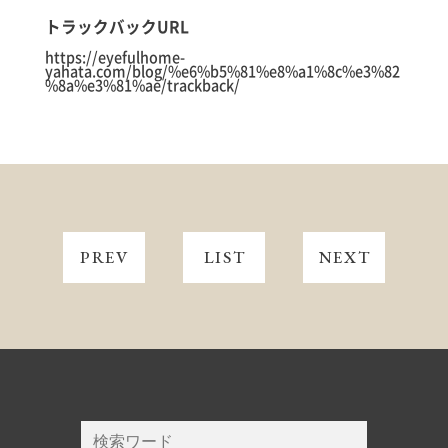
トラックバックURL
https://eyefulhome-
yahata.com/blog/%e6%b5%81%e8%a1%8c%e3%82
%8a%e3%81%ae/trackback/
PREV
LIST
NEXT