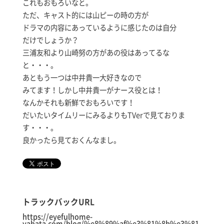
これもおもろいなと。
ただ、キャスト的には山ピーの時の方が
ドラマの内容にあっているように感じたのは自分
だけでしょうか？
三浦友和より山崎努の方があの役はあってるな
と・・・。
あともう一つは中井貴一大好きなので
みてます！しかし中井貴一がナース役とは！
なんかそれも新鮮でおもろいです！
だいたいタイムリーにみるよりもTVerで見ておりま
す・・・。
良かったら見ておくんなまし。
トラックバックURL
https://eyefulhome-
yahata.com/blog/%e8%89%af%e3%81%8b%e3%81