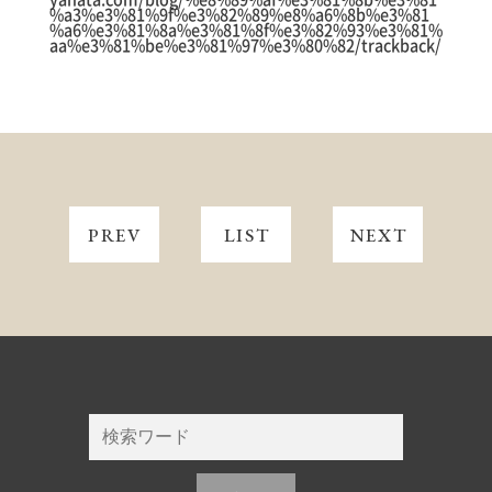
%a3%e3%81%9f%e3%82%89%e8%a6%8b%e3%81
%a6%e3%81%8a%e3%81%8f%e3%82%93%e3%81%
aa%e3%81%be%e3%81%97%e3%80%82/trackback/
PREV
LIST
NEXT