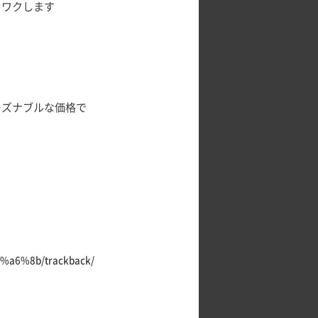
クワクします
ーズナブルな価格で
8%a6%8b/trackback/