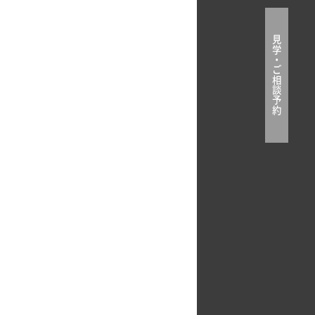
見
学
・
ご
相
談
予
約