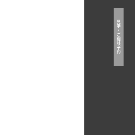
見
学
・
ご
相
談
予
約