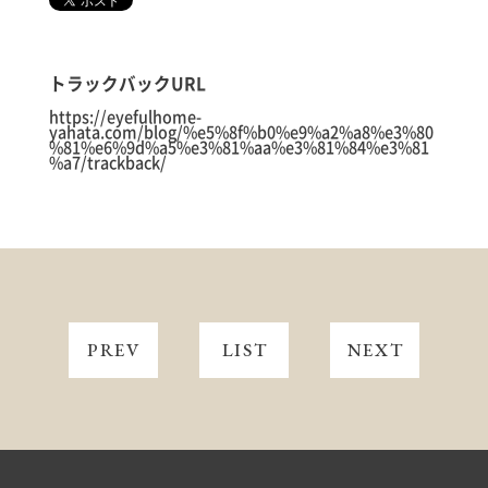
トラックバックURL
https://eyefulhome-
yahata.com/blog/%e5%8f%b0%e9%a2%a8%e3%80
%81%e6%9d%a5%e3%81%aa%e3%81%84%e3%81
%a7/trackback/
PREV
LIST
NEXT