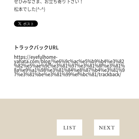
ぜひみなさま、お立ち寄り下さい！
松本でした(^-^)
トラックバックURL
https://eyefulhome-
yahata.com/blog/%e6%9c%ac%e5%b9%b4%e3%82
%82%e5%ae%9c%e3%81%97%e3%81%8f%e3%81%
8a%e9%a1%98%e3%81%84%e8%87%b4%e3%81%9
7%e3%81%be%e3%81%99%ef%bc%81/trackback/
LIST
NEXT