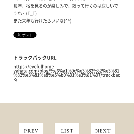
毎年、桜を見るのが楽しみで、散って行くのは寂しいで
すね～(T_T)
また来年も行けたらいいな(^^)
トラックバックURL
https://eyefulhome-
yahata.com/blog/%e6%a1%9c%e3%82%82%e3%81
%82%e3%81%a8%e5%b0%91%e3%81%97/trackbac
k/
PREV
LIST
NEXT