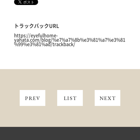
トラックバックURL
https://eyefulhome-
yahata.com/blog/%e7%a7%8b%e3%81%a7%e3%81
%99%e3%81%ad/trackback/
PREV
LIST
NEXT