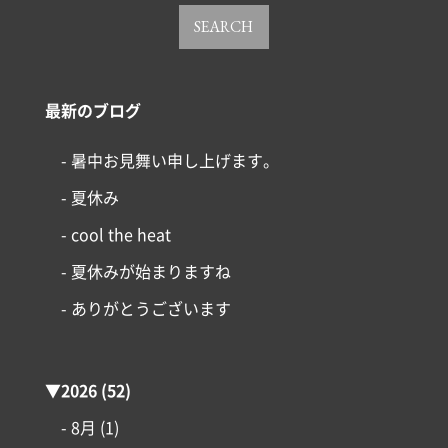
SEARCH
最新のブログ
- 暑中お見舞い申し上げます。
- 夏休み
- cool the heat
- 夏休みが始まりますね
コンセプト
- ありがとうございます
施工事例
▼
2026
(52)
はじめての家づくり
- 8月
(1)