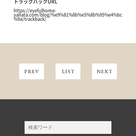
トラックバックURL
https://eyefulhome-
yahata.com/blog/%e9%81%8b%e5%8b%95%e4%bc
%9a/trackback/
PREV
LIST
NEXT