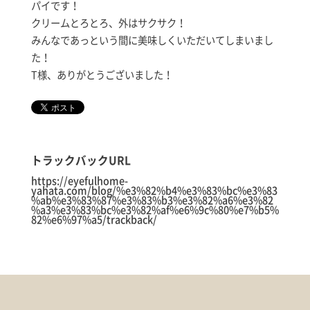
パイです！
クリームとろとろ、外はサクサク！
みんなであっという間に美味しくいただいてしまいまし
た！
T様、ありがとうございました！
トラックバックURL
https://eyefulhome-
yahata.com/blog/%e3%82%b4%e3%83%bc%e3%83
%ab%e3%83%87%e3%83%b3%e3%82%a6%e3%82
%a3%e3%83%bc%e3%82%af%e6%9c%80%e7%b5%
82%e6%97%a5/trackback/